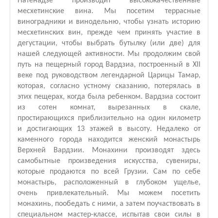
Натенадзе производит высококачественные
месхетинские вина. Мы посетим террасные
виноградники и винодельню, чтобы узнать историю
месхетинских вин, прежде чем принять участие в
дегустации, чтобы выбрать бутылку (или две) для
нашей следующей активности. Мы продолжим свой
путь на пещерный город Вардзиа, построенный в XII
веке под руководством легендарной Царицы Тамар,
которая, согласно устному сказанию, потерялась в
этих пещерах, когда была ребенком. Вардзиа состоит
из сотен комнат, вырезанных в скале,
простирающихся приблизительно на один километр
и достигающих 13 этажей в высоту. Недалеко от
каменного города находится женский монастырь
Верхней Вардзии. Монахини производят здесь
самобытные произведения искусства, сувениры,
которые продаются по всей Грузии. Сам по себе
монастырь, расположенный в глубоком ущелье,
очень привлекательный. Мы можем посетить
монахинь, пообедать с ними, а затем поучаствовать в
специальном мастер-классе, испытав свои силы в