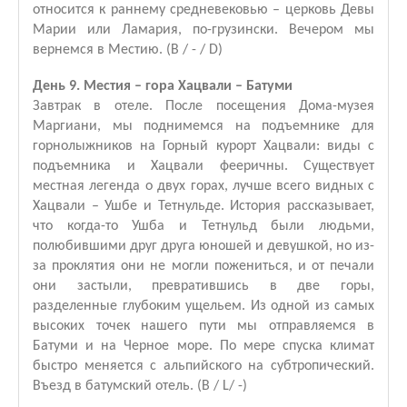
относится к раннему средневековью – церковь Девы
Марии или Ламария, по-грузински. Вечером мы
вернемся в Местию. (B / - / D)
День 9. Местия – гора Хацвали – Батуми
Завтрак в отеле. После посещения Дома-музея
Маргиани, мы поднимемся на подъемнике для
горнолыжников на Горный курорт Хацвали: виды с
подъемника и Хацвали фееричны. Существует
местная легенда о двух горах, лучше всего видных с
Хацвали – Ушбе и Тетнульде. История рассказывает,
что когда-то Ушба и Тетнульд были людьми,
полюбившими друг друга юношей и девушкой, но из-
за проклятия они не могли пожениться, и от печали
они застыли, превратившись в две горы,
разделенные глубоким ущельем. Из одной из самых
высоких точек нашего пути мы отправляемся в
Батуми и на Черное море. По мере спуска климат
быстро меняется с альпийского на субтропический.
Въезд в батумский отель. (B / L/ -)