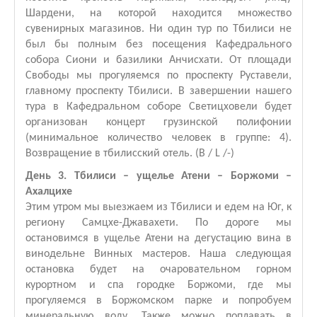
Шардени, на которой находится множество
сувенирных магазинов. Ни один тур по Тбилиси не
был бы полным без посещения Кафедрального
собора Сиони и базилики Анчисхати. От площади
Свободы мы прогуляемся по проспекту Руставели,
главному проспекту Тбилиси. В завершении нашего
тура в Кафедральном соборе Светицховели будет
организован концерт грузинской полифонии
(минимальное количество человек в группе: 4).
Возвращение в тбилисский отель. (B / L /-)
День 3. Тбилиси – ущелье Атени – Боржоми –
Ахалцихе
Этим утром мы выезжаем из Тбилиси и едем на Юг, к
региону Самцхе-Джавахети. По дороге мы
остановимся в ущелье Атени на дегустацию вина в
винодельне Винных мастеров. Наша следующая
остановка будет на очаровательном горном
курортном и спа городке Боржоми, где мы
прогуляемся в Боржомском парке и попробуем
минеральную воду. Также можно поплавать в