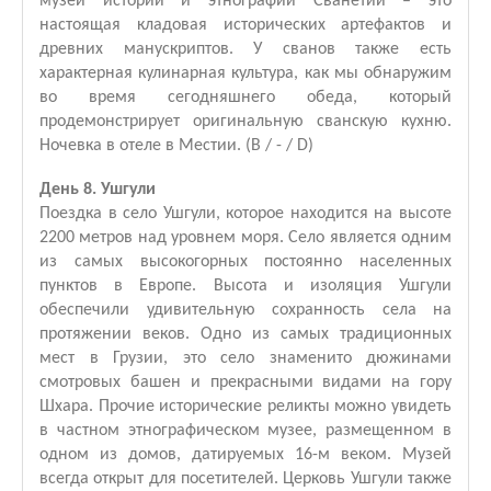
музей истории и этнографии Сванетии – это
настоящая кладовая исторических артефактов и
древних манускриптов. У сванов также есть
характерная кулинарная культура, как мы обнаружим
во время сегодняшнего обеда, который
продемонстрирует оригинальную сванскую кухню.
Ночевка в отеле в Местии. (B / - / D)
День 8. Ушгули
Поездка в село Ушгули, которое находится на высоте
2200 метров над уровнем моря. Село является одним
из самых высокогорных постоянно населенных
пунктов в Европе. Высота и изоляция Ушгули
обеспечили удивительную сохранность села на
протяжении веков. Одно из самых традиционных
мест в Грузии, это село знаменито дюжинами
смотровых башен и прекрасными видами на гору
Шхара. Прочие исторические реликты можно увидеть
в частном этнографическом музее, размещенном в
одном из домов, датируемых 16-м веком. Музей
всегда открыт для посетителей. Церковь Ушгули также