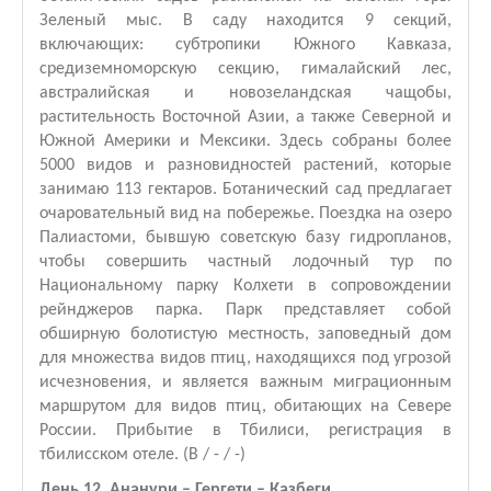
Зеленый мыс. В саду находится 9 секций,
включающих: субтропики Южного Кавказа,
средиземноморскую секцию, гималайский лес,
австралийская и новозеландская чащобы,
растительность Восточной Азии, а также Северной и
Южной Америки и Мексики. Здесь собраны более
5000 видов и разновидностей растений, которые
занимаю 113 гектаров. Ботанический сад предлагает
очаровательный вид на побережье. Поездка на озеро
Палиастоми, бывшую советскую базу гидропланов,
чтобы совершить частный лодочный тур по
Национальному парку Колхети в сопровождении
рейнджеров парка. Парк представляет собой
обширную болотистую местность, заповедный дом
для множества видов птиц, находящихся под угрозой
исчезновения, и является важным миграционным
маршрутом для видов птиц, обитающих на Севере
России. Прибытие в Тбилиси, регистрация в
тбилисском отеле. (B / - / -)
День 12. Ананури – Гергети – Казбеги