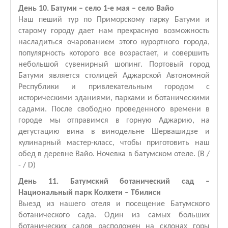
День 10. Батуми – село 1-е мая – село Вайо
Наш пеший тур по Приморскому парку Батуми и
старому городу дает нам прекрасную возможность
насладиться очарованием этого курортного города,
популярность которого все возрастает, и совершить
небольшой сувенирный шопинг. Портовый город
Батуми является столицей Аджарской Автономной
Республики и привлекательным городом с
историческими зданиями, парками и ботаническими
садами. После свободно проведенного времени в
городе мы отправимся в горную Аджарию, на
дегустацию вина в винодельне Шервашидзе и
кулинарный мастер-класс, чтобы приготовить наш
обед в деревне Вайо. Ночевка в батумском отеле. (B /
- / D)
День 11. Батумский ботанический сад –
Национальный парк Колхети – Тбилиси
Выезд из нашего отеля и посещение Батумского
ботанического сада. Один из самых больших
ботанических садов расположен на склонах горы