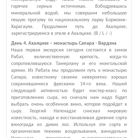
горячих серных источниках. Взбодрившись
минеральной водой, мы совершим небольшую
пешую прогулку по национальному парку Боржоми-
Харагаули. Продолжим путь до Ахалцихе,
зарегистрируемся в отеле в Ахалцихе. (B / L / -)
День 4. Ахалцихе – монастырь Сапара - Вардзиа
Наша первая экскурсия сегодня состоится в замок
Рабат, величественную крепость, когда-то
сопротивлявшуюся Тамерлану и его монгольской
армии. Из Рабата мы продолжим путь к монастырю
Сапара, известному своими невероятно хорошо
сохранившимися фресками 14-го века. Нашей
следующей активностью будет мастер-класс по
приготовлению сыра, но сначала нам надо будет
выбрать очень особенное вино, которое подойдет к
сыру. Георгий Натенадзе снискал мировую
известность, находя и восстанавливая древние сорта
винограда из диких лоз. Используя эти сорта и
органические техники возделывания, винодельня