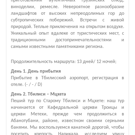
приготовлении аутентичных грузинских блюд,
виноделии, ремесле. Невероятное разнообразие
ландшафтов от высоких непреодолимых гор до
субтропических побережий. Встречи с живой
природой. Теплые приключения на открытом воздухе.
Уникальный опыт вдалеке от туристических мест, с
традиционными достопримечательностями и
самыми известными памятниками региона.
Продолжительность маршрута: 13 дней/ 12 ночей;
День 1. День прибытия
Прибытие в Тбилисский аэропорт, регистрация в
отеле. (- / - / D)
День 2. Тбилиси – Мцхета
Пеший тур по Старому Тбилиси и Мцхете: наш тур
начинается от Кафедральной церкви Троицы и
церкви Метехи, прежде чем продолжиться в
Абанотубани, районе, известном своими серными
банями. Мы воспользуемся канатной дорогой, чтобы
посетить крепость Нарикала, исследуем улицу