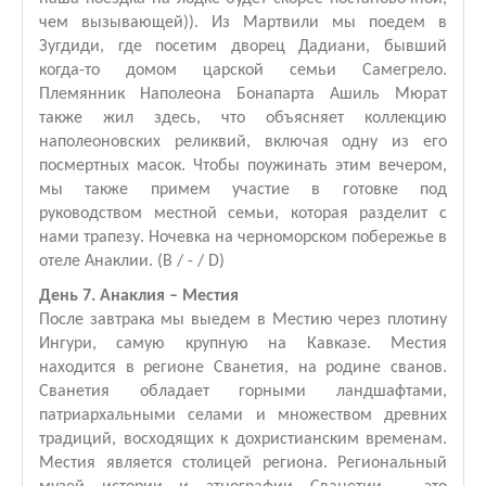
чем вызывающей)). Из Мартвили мы поедем в
Зугдиди, где посетим дворец Дадиани, бывший
когда-то домом царской семьи Самегрело.
Племянник Наполеона Бонапарта Ашиль Мюрат
также жил здесь, что объясняет коллекцию
наполеоновских реликвий, включая одну из его
посмертных масок. Чтобы поужинать этим вечером,
мы также примем участие в готовке под
руководством местной семьи, которая разделит с
нами трапезу. Ночевка на черноморском побережье в
отеле Анаклии. (B / - / D)
День 7. Анаклия – Местия
После завтрака мы выедем в Местию через плотину
Ингури, самую крупную на Кавказе. Местия
находится в регионе Сванетия, на родине сванов.
Сванетия обладает горными ландшафтами,
патриархальными селами и множеством древних
традиций, восходящих к дохристианским временам.
Местия является столицей региона. Региональный