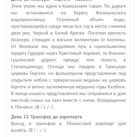
Этим утром мы едем к Кавказским горам. По дороге
мы остановимся на берегу Жинвальского
водохранилища. Огромный объем воды,
простирающийся среди лесистых гор в месте слияния
двух рек, Черной и Белой Арагви. Посетим крепость
Ананури, стоящую в восьми километрах от плотины.
От Жинвали мы продолжим путь к горнолыжному
курорту Гудаури через Крестовый перевал, по Военно-
грузинской дороге, прежде чем попасть в
Степанцминда. Отсюда мы поедем в Троицкую
церковь Гергети, на фольклорное представление под
открытым небом с прекрасными видами на церковь
Гергети и вечно заснеженную вершину горы Казбеги.
В конце нашего представления мы отправимся в дом
местной семьи на ланч вместе с ними. Возвращение
в Тбилиси. (B / L / -)
День 13. Трансфер до аэропорта
Выезд и трансфер в Тбилисский аэропорт для
вылета. (B / - / -)