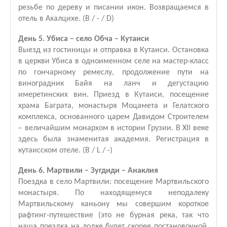
резьбе по дереву и писании икон. Возвращаемся в
отель в Ахалцихе. (B / - / D)
День 5. Убиса – село Обча – Кутаиси
Выезд из гостиницы и отправка в Кутаиси. Остановка
в церкви Убиса в одноименном селе на мастер-класс
по гончарному ремеслу, продолжение пути на
виноградник Байя на ланч и дегустацию
имеретинских вин. Приезд в Кутаиси, посещение
храма Баграта, монастыря Моцамета и Гелатского
комплекса, основанного царем Давидом Строителем
– величайшим монархом в истории Грузии. В XII веке
здесь была знаменитая академия. Регистрация в
кутаисском отеле. (B / L / -)
День 6. Мартвили – Зугдиди – Анаклия
Поездка в село Мартвили: посещение Мартвильского
монастыря. По находящемуся неподалеку
Мартвильскому каньону мы совершим короткое
рафтинг-путешествие (это не бурная река, так что
наша поездка на лодке будет скорее постановочной,