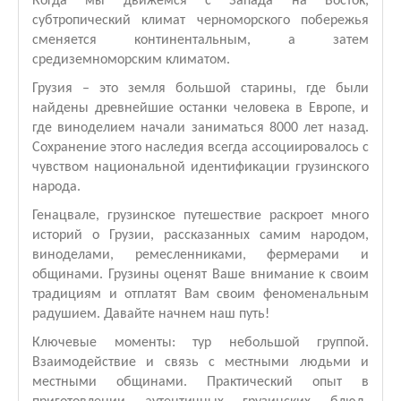
Когда мы движемся с Запада на Восток,
субтропический климат черноморского побережья
сменяется континентальным, а затем
средиземноморским климатом.
Грузия – это земля большой старины, где были
найдены древнейшие останки человека в Европе, и
где виноделием начали заниматься 8000 лет назад.
Сохранение этого наследия всегда ассоциировалось с
чувством национальной идентификации грузинского
народа.
Генацвале, грузинское путешествие раскроет много
историй о Грузии, рассказанных самим народом,
виноделами, ремесленниками, фермерами и
общинами. Грузины оценят Ваше внимание к своим
традициям и отплатят Вам своим феноменальным
радушием. Давайте начнем наш путь!
Ключевые моменты: тур небольшой группой.
Взаимодействие и связь с местными людьми и
местными общинами. Практический опыт в