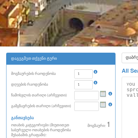
დაბრუ
დაგეგმეთ თქვენი ტური
All Se
მოგზაურების რაოდენობა
ou
Y
დღეების რაოდენობა
spr
val
ჩამოსვლის თარიღი (არჩევითი)
გამგზავრების თარიღი (არჩევითი)
განთავსება
1
ოთახის კატეგორიები (მიუთითეთ
მოგზაური:
სასურველი ოთახების რაოდენობა
შესაბამის გრაფაში):