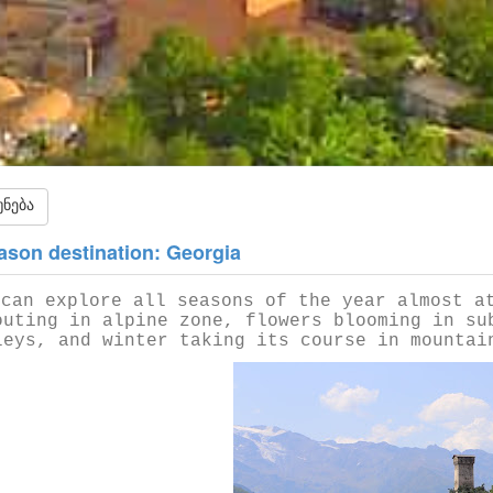
ნება
ason destination: Georgia
 can explore all seasons of the year almost a
outing in alpine zone, flowers blooming in su
leys, and winter taking its course in mountai