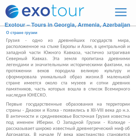
Exotour – Tours in Georgia, Armenia, Azerbaijan
О стране грузии
Грузия - одно из древнейших государств мира,
расположенное на стыке Европы и Азии, в центральной и
западной части Южного Кавказа, частично затрагивая
Северный Кавказ. Эта земля пропитана древними
легендами и значительными историческими фактами, на
протяжении веков породила великую культуру и
сформировала уникальный образ жизни.В маленькой
стране имеется около ста музеев и сотни древних
памятников, часть которых вошла в список Всемирного
наследия ЮНЕСКО.
Первые государственные образования на территории
страны - Диаохи и Колха - появились в XII-VIII века до н.э.
В античности и средневековье Восточная Грузия известна
под именем Иберии. О Западной Грузии - Колхиде -
рассказывает широко известный древнегреческий миф об
Аргонавтах. В начале IV века христианство становится