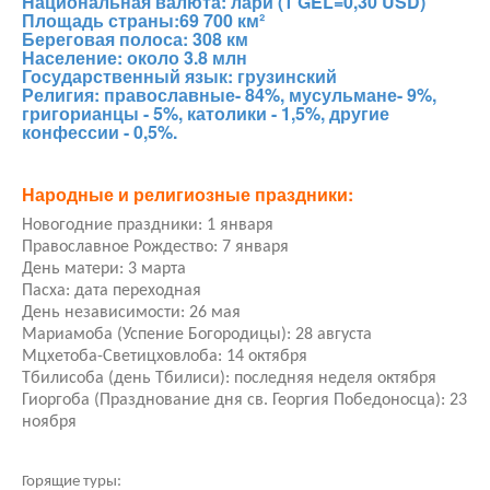
Национальная валюта: лари (1 GEL=0,30 USD)
Площадь страны:69 700 км²
Береговая полоса: 308 км
Население: около 3.8 млн
Государственный язык: грузинский
Религия: православные- 84%, мусульмане- 9%,
григорианцы - 5%, католики - 1,5%, другие
конфессии - 0,5%.
Народные и религиозные праздники:
Новогодние праздники: 1 января
Православное Рождество: 7 января
День матери: 3 марта
Пасха: дата переходная
День независимости: 26 мая
Мариамоба (Успение Богородицы): 28 августа
Мцхетоба-Светицховлоба: 14 октября
Тбилисоба (день Тбилиси): последняя неделя октября
Гиоргоба (Празднование дня св. Георгия Победоносца): 23
ноября
Горящие туры: