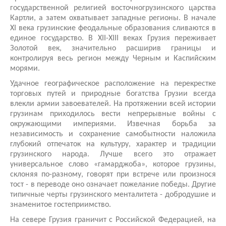
государственной религией восточногрузинского царства
Картли, а затем охватывает западные регионы. В начале
XI века грузинские феодальные образования сливаются в
единое государство. В XII-XIII веках Грузия переживает
Золотой век, значительно расширив границы и
контролируя весь регион между Черным и Каспийским
морями.
Удачное географическое расположение на перекрестке
торговых путей и природные богатства Грузии всегда
влекли армии завоевателей. На протяжении всей истории
грузинам приходилось вести непрерывные войны с
окружающими империями. Извечная борьба за
независимость и сохранение самобытности наложила
глубокий отпечаток на культуру, характер и традиции
грузинского народа. Лучше всего это отражает
универсальное слово «гамарджоба», которое грузины,
склоняя по-разному, говорят при встрече или произнося
тост - в переводе оно означает пожелание победы. Другие
типичные черты грузинского менталитета - добродушие и
знаменитое гостеприимство.
На севере Грузия граничит с Российской Федерацией, на