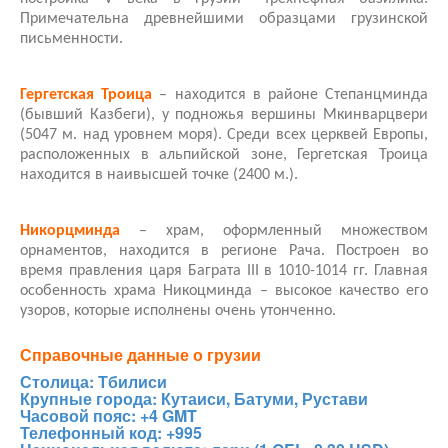
Примечательна древнейшими образцами грузинской
письменности.
Гергетская Троица
– находится в районе Степанцминда
(бывший Казбеги), у подножья вершины Мкинварцвери
(5047 м. над уровнем моря). Среди всех церквей Европы,
расположенных в альпийской зоне, Гергетская Троица
находится в наивысшей точке (2400 м.).
Никорцминда
– храм, оформленный множеством
орнаментов, находится в регионе Рача. Построен во
время правления царя Баграта III в 1010-1014 гг. Главная
особенность храма Никоцминда – высокое качество его
узоров, которые исполнены очень утонченно.
Справочные данные о грузии
Столица: Тбилиси
Крупные города: Кутаиси, Батуми, Рустави
Часовой пояс: +4 GMT
Телефонный код: +995