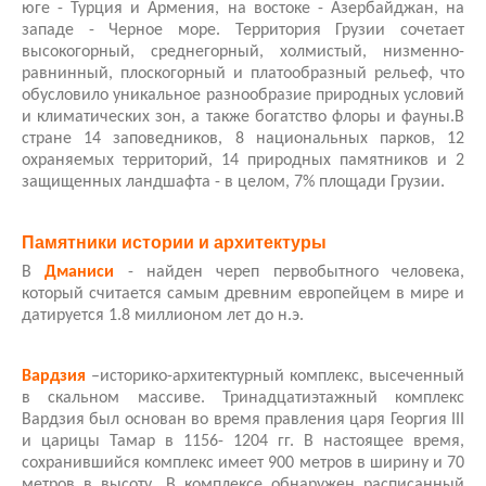
юге - Турция и Армения, на востоке - Азербайджан, на
западе - Черное море. Территория Грузии сочетает
высокогорный, среднегорный, холмистый, низменно-
равнинный, плоскогорный и платообразный рельеф, что
обусловило уникальное разнообразие природных условий
и климатических зон, а также богатство флоры и фауны.В
стране 14 заповедников, 8 национальных парков, 12
охраняемых территорий, 14 природных памятников и 2
защищенных ландшафта - в целом, 7% площади Грузии.
Памятники истории и архитектуры
В
Дманиси
- найден череп первобытного человека,
который считается самым древним европейцем в мире и
датируется 1.8 миллионом лет до н.э.
Вардзия
–историко-архитектурный комплекс, высеченный
в скальном массиве. Тринадцатиэтажный комплекс
Вардзия был основан во время правления царя Георгия III
и царицы Тамар в 1156- 1204 гг. В настоящее время,
сохранившийся комплекс имеет 900 метров в ширину и 70
метров в высоту. В комплексе обнаружен расписанный