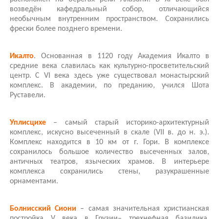
возведён кафедральный собор, отличающийся
необычным внутренним пространством. Сохранились
фрески более позднего времени.
Икалто
. Основанная в 1120 году Академия Икалто в
средние века славилась как культурно-просветительский
центр. С VI века здесь уже существовал монастырский
комплекс. В академии, по преданию, учился Шота
Руставели.
Уплисцихе
– самый старый историко-архитектурный
комплекс, искусно высеченный в скале (VII в. до н. э.).
Комплекс находится в 10 км от г. Гори. В комплексе
сохранилось большое количество высеченных залов,
античных театров, языческих храмов. В интерьере
комплекса сохранились стены, разукрашенные
орнаментами.
Болнисский Сиони
– самая значительная христианская
постройка V века в Грузии– трехнефная базилика.