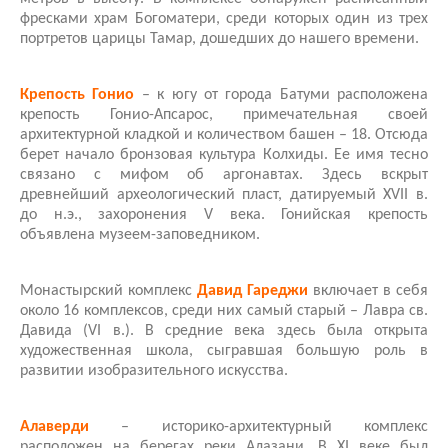
фресками храм Богоматери, среди которых один из трех
портретов царицы Тамар, дошедших до нашего времени.
Крепость Гонио
– к югу от города Батуми расположена
крепость Гонио-Апсарос, примечательная своей
архитектурной кладкой и количеством башен – 18. Отсюда
берет начало бронзовая культура Колхиды. Ее имя тесно
связано с мифом об аргонавтах. Здесь вскрыт
древнейший археологический пласт, датируемый XVII в.
до н.э., захоронения V века. Гонийская крепость
объявлена музеем-заповедником.
Монастырский комплекс
Давид Гареджи
включает в себя
около 16 комплексов, среди них самый старый – Лавра св.
Давида (VI в.). В средние века здесь была открыта
художественная школа, сыгравшая большую роль в
развитии изобразительного искусства.
Алаверди
– историко-архитектурный комплекс
расположен на берегах реки Алазани. В XI веке был